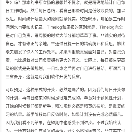
生》吗？那本的书所宣扬的思想并不复杂，就是精确地统计自己每
日工作时间。然后每日总结，看自己那些时间是低效浪费的，加以
改进。时间统计法最大的原则就是诚实。吃饭喝水，哪怕是工作时
间划水也要如实记录。Timelog和周报的区别就是，Timelog完全
是对自己负责，写周报的时候大部分都想草草了事。**诚实的对待
自己，才有修正的余地。**通过日复一日的精确统计和反思，柳比
歇夫爆发了惊人的工作效率。如果周报能真诚面对自己，对自己负
责，也比想着对公司负责拥有更大的意义。实际上，每日报告更高
级的形式是先做规划，一日结束之后再对自己进行总结。所谓吾日
三省吾身，这就是对我们软件开发的反省。
可以预见，这种形式的开头，必然是痛苦的。因为我们每日开头做
的计划，再每日结束的时候是很难完成的。毕竟对于预见性计划，
开始的时候我们都是新手，精准规划必然是精英的技能，是反复练
习的结果。新手阶段每日反省时刻，如果计划没有完成必然痛苦。
因为我们看不到结果，在短期中也感受不到进步。不过我始终认
为，**所有对我们有意义的事情，开头必然是痛苦的。**其实在过