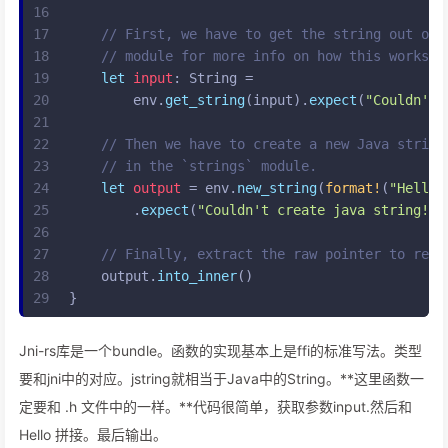
16
->
17
// First, we have to get the string out of 
18
// module for more info on how this works.
19
let
input
: 
String
 =
20
        env.
get_string
(input).
expect
(
"Couldn't 
21
22
// Then we have to create a new Java string
23
// in the `strings` module.
24
let
output
 = env.
new_string
(
format!
(
"Hello,
25
        .
expect
(
"Couldn't create java string!"
)
26
27
// Finally, extract the raw pointer to retu
28
    output.
into_inner
()
29
}
Jni-rs库是一个bundle。函数的实现基本上是ffi的标准写法。类型
要和jni中的对应。jstring就相当于Java中的String。**这里函数一
定要和 .h 文件中的一样。**代码很简单，获取参数input.然后和
Hello 拼接。最后输出。