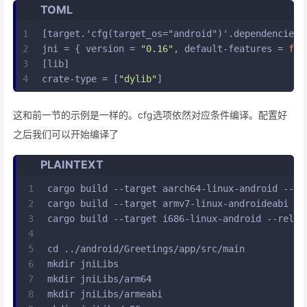
TOML
1
[target.'cfg(target_os="android")'.dependencies]
2
jni
 = { version = 
"0.16"
, default-features = 
fal
3
[lib]
4
crate-type
 = [
"dylib"
]
这和前一节的示例是一样的。cfg选项依然对应条件编译。配置好
之后我们可以开始编译了
PLAINTEXT
1
cargo build --target aarch64-linux-android --re
2
cargo build --target armv7-linux-androideabi --
3
cargo build --target i686-linux-android --relea
4
5
cd ../android/Greetings/app/src/main
6
mkdir jniLibs
7
mkdir jniLibs/arm64
8
mkdir jniLibs/armeabi