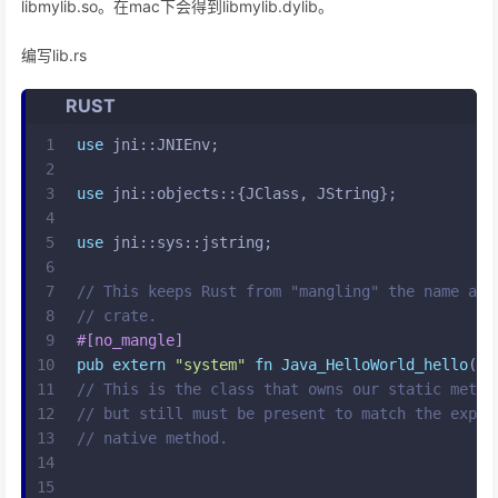
libmylib.so。在mac下会得到libmylib.dylib。
编写lib.rs
RUST
1
use
 jni::JNIEnv;
2
3
use
 jni::objects::{JClass, JString};
4
5
use
 jni::sys::jstring;
6
7
// This keeps Rust from "mangling" the name and
8
// crate.
9
#[no_mangle]
10
pub
extern
"system"
fn
Java_HelloWorld_hello
(en
11
// This is the class that owns our static metho
12
// but still must be present to match the expec
13
// native method.
14
                                             cl
15
                                             in