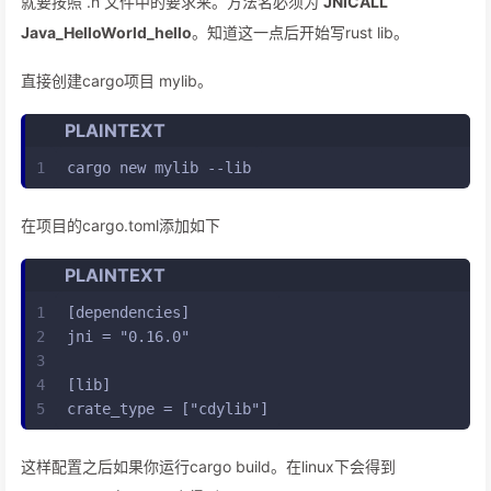
就要按照 .h 文件中的要求来。方法名必须为
JNICALL
Java_HelloWorld_hello
。知道这一点后开始写rust lib。
直接创建cargo项目 mylib。
PLAINTEXT
1
cargo new mylib --lib
在项目的cargo.toml添加如下
PLAINTEXT
1
[dependencies]
2
jni = "0.16.0"
3
4
[lib]
5
crate_type = ["cdylib"]
这样配置之后如果你运行cargo build。在linux下会得到