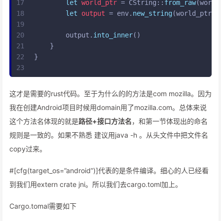
17
let
world_ptr
 = CString::
from_raw
(world
18
let
output
 = env.
new_string
(world_ptr.
t
19
20
        output.
into_inner
()
21
    }
22
}
23
这才是需要的rust代码。至于为什么的的方法是com mozilla。因为
我在创建Android项目时候用domain用了mozilla.com。总体来说
这个方法名体现的就是
路径+接口方法名
，和第一节体现出的命名
规则是一致的。如果不熟悉 建议用java -h 。从头文件中把文件名
copy过来。
#[cfg(target_os=”android”)]代表的是条件编译。细心的人已经看
到我们用extern crate jni。所以我们去cargo.toml加上。
Cargo.tomal需要如下