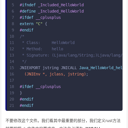
5
#
ifndef
 _Included_HelloWorld
6
#
define
 _Included_HelloWorld
7
#
ifdef
 __cplusplus
8
extern
"C"
 {
9
#
endif
10
/*
11
 * Class:     HelloWorld
12
 * Method:    hello
13
 * Signature: (Ljava/lang/String;)Ljava/lang/St
14
 */
15
JNIEXPORT jstring JNICALL 
Java_HelloWorld_hello
16
(JNIEnv *, jclass, jstring)
;
17
18
#
ifdef
 __cplusplus
19
}
20
#
endif
21
#
endif
不要修改这个文件。我们看其中最重要的部分，我们定义rust方法