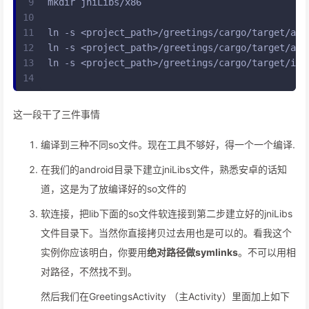
9
mkdir jniLibs/x86
10
11
ln -s <project_path>/greetings/cargo/target/aar
12
ln -s <project_path>/greetings/cargo/target/arm
13
ln -s <project_path>/greetings/cargo/target/i68
14
这一段干了三件事情
编译到三种不同so文件。现在工具不够好，得一个一个编译.
在我们的android目录下建立jniLibs文件，熟悉安卓的话知
道，这是为了放编译好的so文件的
软连接，把lib下面的so文件软连接到第二步建立好的jniLibs
文件目录下。当然你直接拷贝过去用也是可以的。看我这个
实例你应该明白，你要用
绝对路径做symlinks
。不可以用相
对路径，不然找不到。
然后我们在GreetingsActivity （主Activity）里面加上如下