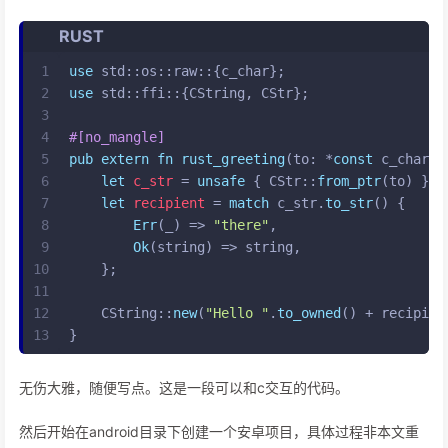
RUST
1
use
 std::os::raw::{c_char};
2
use
 std::ffi::{CString, CStr};
3
4
#[no_mangle]
5
pub
extern
fn
rust_greeting
(to: *
const
 c_char) 
6
let
c_str
 = 
unsafe
 { CStr::
from_ptr
(to) };
7
let
recipient
 = 
match
 c_str.
to_str
() {
8
Err
(_) => 
"there"
,
9
Ok
(string) => string,
10
    };
11
12
    CString::
new
(
"Hello "
.
to_owned
() + recipien
13
}
无伤大雅，随便写点。这是一段可以和c交互的代码。
然后开始在android目录下创建一个安卓项目，具体过程非本文重