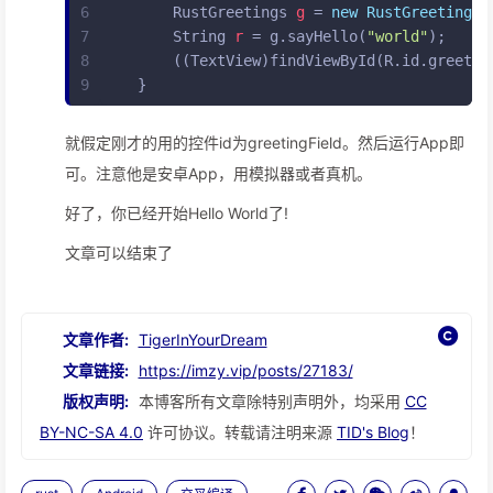
6
RustGreetings
g
=
new
RustGreetings
(
7
String
r
=
 g.sayHello(
"world"
);
8
       ((TextView)findViewById(R.id.greetin
9
   }
就假定刚才的用的控件id为greetingField。然后运行App即
可。注意他是安卓App，用模拟器或者真机。
好了，你已经开始Hello World了!
文章可以结束了
文章作者:
TigerInYourDream
文章链接:
https://imzy.vip/posts/27183/
版权声明:
本博客所有文章除特别声明外，均采用
CC
BY-NC-SA 4.0
许可协议。转载请注明来源
TID's Blog
！