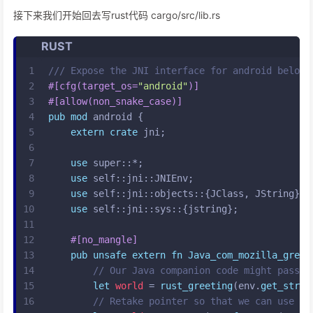
接下来我们开始回去写rust代码 cargo/src/lib.rs
RUST
1
/// Expose the JNI interface for android below
2
#[cfg(target_os=
"android"
)]
3
#[allow(non_snake_case)]
4
pub
mod
 android {
5
extern
crate
 jni;
6
7
use
 super::*;
8
use
 self::jni::JNIEnv;
9
use
 self::jni::objects::{JClass, JString};
10
use
 self::jni::sys::{jstring};
11
12
#[no_mangle]
13
pub
unsafe
extern
fn
Java_com_mozilla_greet
14
// Our Java companion code might pass-i
15
let
world
 = 
rust_greeting
(env.
get_strin
16
// Retake pointer so that we can use it