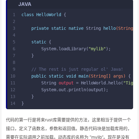
JAVA
1
class
HelloWorld
 {
2
3
private
static
native
 String 
hello
(String i
4
5
static
 {
6
        System.loadLibrary(
"mylib"
);
7
    }
8
9
// The rest is just regular ol' Java!
10
public
static
void
main
(String[] args)
 {
11
String
output
=
 HelloWorld.hello(
"Tiger
12
        System.out.println(output);
13
    }
14
}
代码的第一行是将来rust库需要提供的方法，这里相当于提供一个
接口，定义了函数名，参数和返回值。静态代码块是加载库用的，
需要在实际调用之前加载。动态库的名称为 ”mylib“。现在是没有