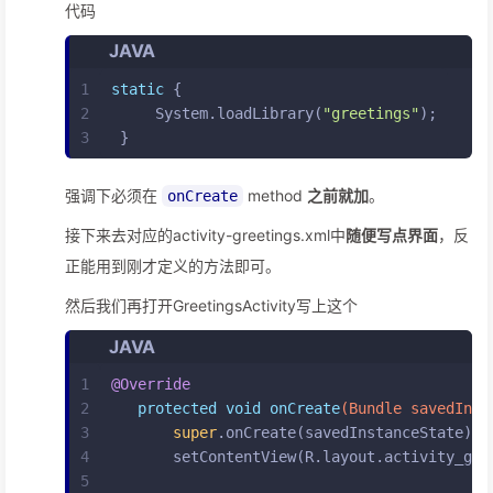
代码
JAVA
1
static
 {
2
     System.loadLibrary(
"greetings"
);
3
 }
强调下必须在
method
之前就加
。
onCreate
接下来去对应的activity-greetings.xml中
随便写点界面
，反
正能用到刚才定义的方法即可。
然后我们再打开GreetingsActivity写上这个
JAVA
1
@Override
2
protected
void
onCreate
(Bundle savedInst
3
super
.onCreate(savedInstanceState);
4
       setContentView(R.layout.activity_gre
5