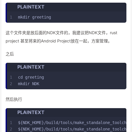
PLAINTEXT
1
mkdir greeting
这个文件夹是放后面的NDK文件的，我建议把NDK文件，rust
project 甚至将来的Android Project放在一起，方案管理。
之后
PLAINTEXT
1
cd greeting
2
mkdir NDK
然后执行
PLAINTEXT
1
${NDK_HOME}/build/tools/make_standalone_toolchai
2
${NDK_HOME}/build/tools/make_standalone_toolchai