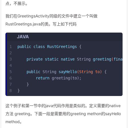
点，不展示。
我们在GreetingsActivity同级的文件中建立一个叫做
RustGreetings.java的类。写上如下代码
JAVA
1
public
class
RustGreetings
 {
2
3
private
static
native
 String 
greeting
(
final
 
4
5
public
 String 
sayHello
(String to)
 {
6
return
 greeting(to);
7
    }
8
}
这个例子和第一节中的java代码作用是类似的。定义需要的native
方法 greeting。下面一段是需要用的greeting methon的sayHello
method。